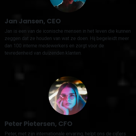
Jan Jansen, CEO
Jan is een van de iconische mensen in het leven die kunnen
zeggen dat ze houden van wat ze doen. Hij begeleidt meer
dan 100 interne medewerkers en zorgt voor de
tevredenheid van duizenden klanten.
Peter Pietersen, CFO
Peter, met zijn internationale ervaring, helpt ons de cijfers