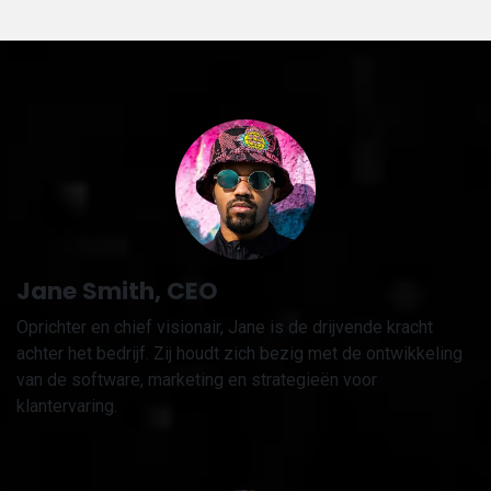
Jane Smith, CEO
Oprichter en chief visionair, Jane is de drijvende kracht
achter het bedrijf. Zij houdt zich bezig met de ontwikkeling
van de software, marketing en strategieën voor
klantervaring.